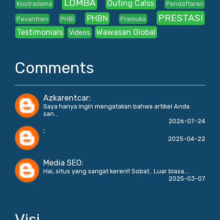
LOMBA
Outing Calss
Kostradama
Pendaftaran
PRESTASI
PHBN
Pesantren
PHBI
Pramuka
Testimonials
Wawasan Global
Videos
Comments
Azkarentcar
:
Saya hanya ingin mengatakan bahwa artikel Anda
san...
2026-07-24
:
2025-04-22
Media SEO
:
Hai, situs yang sangat keren!! Sobat.. Luar biasa....
2025-03-07
Visi